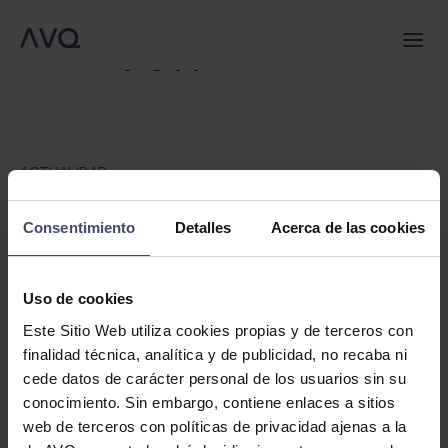
Warning
: Trying to access array offset on false in
/srv/vhost/avqlegal.com/home/html/wp-
QUIÉNES SOMOS
SERVICIOS
content/themes/avq/single.php
on line
6
EQUIPO
NOTICIAS
CONTACTO
ES
ACTUALIDAD
Alianza AVQ Grimaldi
Amat & Vidal-Quadras (AVQ) ha firmado en Roma con
Consentimiento
Detalles
Acerca de las cookies
fecha 2 de Abril de 2019 un acuerdo de colaboración
profesional con Grimaldi Studio Legale,
(
www.grimaldilex.com
), un despacho italiano en plena
Uso de cookies
expansión con oficinas en Milán, Roma, Bari, Bruselas,
Londres, Lugano y Nueva York y con una práctica jurídica
Este Sitio Web utiliza cookies propias y de terceros con
muy similar a la de AVQ. Un importante paso para expandir
finalidad técnica, analítica y de publicidad, no recaba ni
de manera conjunta nuestra presencia a nivel internacional.
cede datos de carácter personal de los usuarios sin su
conocimiento. Sin embargo, contiene enlaces a sitios
Con esta alianza, AVQ se integra en un proyecto de
web de terceros con políticas de privacidad ajenas a la
internacionalización para poder ofrecer a sus clientes