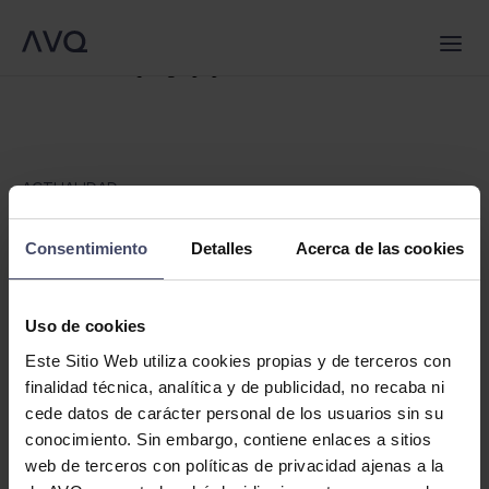
QUIÉNES SOMOS
Warning
: Trying to access array offset on false in
/srv/vhost/avqlegal.com/home/html/wp-
SERVICIOS
EQUIPO
CA
content/themes/avq/single.php
on line
6
NOTICIAS
EN
CONTACTO
ES
ACTUALIDAD
Estado de alarma Covid-19. Derechos de
los Consumidores
Consentimiento
Detalles
Acerca de las cookies
4 abril 2020
Uso de cookies
Carmen Salvado Santos
Este Sitio Web utiliza cookies propias y de terceros con
finalidad técnica, analítica y de publicidad, no recaba ni
Todos somos consumidores. Publicamos esta nota
cede datos de carácter personal de los usuarios sin su
informativa pensando en nuestros clientes y en todas las
conocimiento. Sin embargo, contiene enlaces a sitios
personas que pueden haber resultado afectadas en su
web de terceros con políticas de privacidad ajenas a la
contratación diaria en su calidad de consumidores