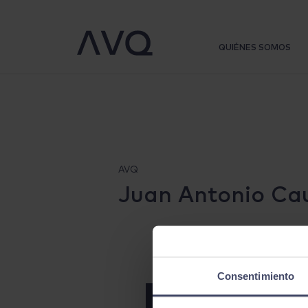
Warning
: Trying to access array offset on false in
/srv/vhost/avqlega
QUIÉNES SOMOS
AVQ
Juan Antonio Cau
Consentimiento