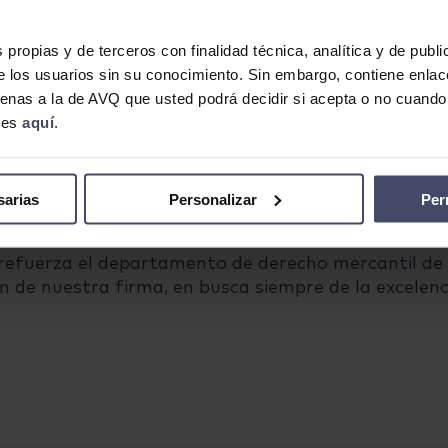
Blanco como nuevo
derecho mercantil, 
Juan Antonio centr
s propias y de terceros con finalidad técnica, analítica y de publ
adquisiciones (M&A
e los usuarios sin su conocimiento. Sin embargo, contiene enlac
clientes nacionales
ajenas a la de AVQ que usted podrá decidir si acepta o no cuand
amplia experiencia
kies
aquí
.
empresas y refinan
asesora de forma 
inicio hasta su desi
sarias
Personalizar
Per
refuerza el departamento de derecho mercantil de 
de nuestra firma, en busca siempre de la excelencia