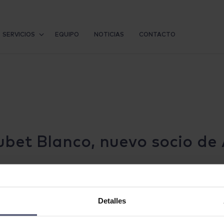
l.com/home/html/wp-content/themes/avq/single.php
on line
6
SERVICIOS
EQUIPO
NOTICIAS
CONTACTO
bet Blanco, nuevo socio de
Nos es grato comun
Detalles
socios ha nombrad