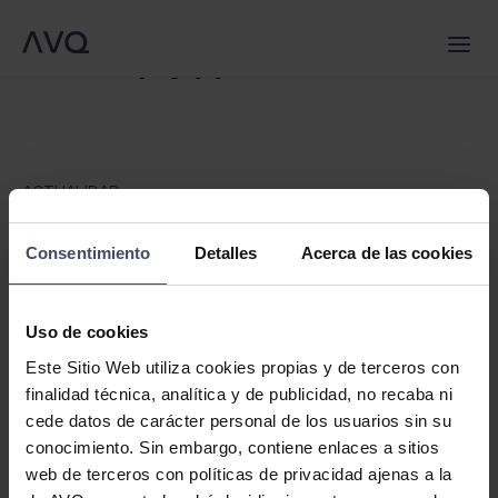
Warning
: Trying to access array offset on false in
/srv/vhost/avqlegal.com/home/html/wp-
QUIÉNES SOMOS
SERVICIOS
content/themes/avq/single.php
on line
6
EQUIPO
NOTICIAS
CONTACTO
ES
ACTUALIDAD
La responsabilidad patrimonial del
Estado por la gestión de la pandemia
Consentimiento
Detalles
Acerca de las cookies
causada por el COVID-19
Uso de cookies
15 noviembre 2021
Este Sitio Web utiliza cookies propias y de terceros con
Alejandra Vidal-Quadras Torras
finalidad técnica, analítica y de publicidad, no recaba ni
cede datos de carácter personal de los usuarios sin su
Tanto la Constitución Española como la Ley 40/2015, de 1
conocimiento. Sin embargo, contiene enlaces a sitios
de octubre, de Régimen Jurídico del Sector Público
web de terceros con políticas de privacidad ajenas a la
(“LRJSP”) recogen el derecho de los particulares (personas