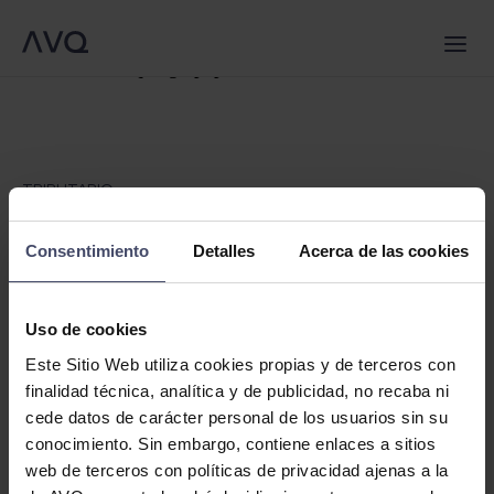
Warning
: Trying to access array offset on false in
/srv/vhost/avqlegal.com/home/html/wp-
QUIÉNES SOMOS
SERVICIOS
content/themes/avq/single.php
on line
6
EQUIPO
NOTICIAS
CONTACTO
ES
TRIBUTARIO
Novedades fiscales para 2017
A continuación se exponen las novedades fiscales más
Consentimiento
Detalles
Acerca de las cookies
relevantes para este año 2017 y las normas de su
aprobación.
Uso de cookies
Mediante el Real Decreto-Ley 3/2016, de 2 de diciembre,
por el que se adoptan medidas en el ámbito tributario
Este Sitio Web utiliza cookies propias y de terceros con
dirigidas a la consolidación de las finanzas públicas y otras
finalidad técnica, analítica y de publicidad, no recaba ni
medidas urgentes en materia social, se aprueban las
cede datos de carácter personal de los usuarios sin su
siguientes medidas.
conocimiento. Sin embargo, contiene enlaces a sitios
web de terceros con políticas de privacidad ajenas a la
Medidas aprobadas en relación con el Impuesto sobre