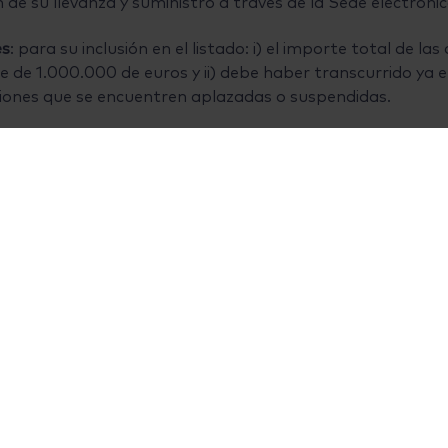
ón de su llevanza y suministro a través de la Sede electróni
es
: para su inclusión en el listado: i) el importe total de l
 de 1.000.000 de euros y ii) debe haber transcurrido ya e
ciones que se encuentren aplazadas o suspendidas.
ue las facturas no constituyen un medio de prueba privile
pende el plazo para iniciar o terminar el procedimiento sa
ica su régimen jurídico de modo que si el obligado tributa
d mercantil, dicha aportación voluntaria no tendrá efectos
 i) la supresión del supuesto de interrupción injustificada 
ación a 18 meses -hasta ahora era de 12-, con carácter g
plejidad.