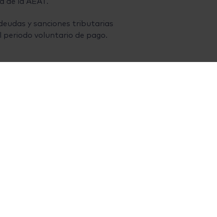
ca de la AEAT.
as deudas y sanciones tributarias
l periodo voluntario de pago.
giado respecto de la realidad de las
ncionador cuando se solicite
rio aporta voluntariamente y sin
 preclusivos.
durante más de seis meses y ii) la
eneral. Será de 27 meses cuando se