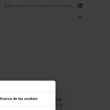
BCN +34 93 321 10 53 -
MAD +34 91 781 09 49
ES
Acerca de las cookies
re, de modificación parcial de la
e este mes de octubre, salvo en lo