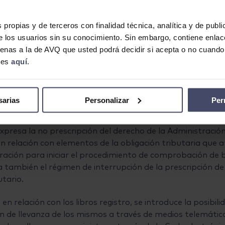
 a los libros registro, que entrarán en vigor a fecha 1 de 
ignificativas que incorpora son:
s propias y de terceros con finalidad técnica, analítica y de publ
e los usuarios sin su conocimiento. Sin embargo, contiene enlac
utarias
: se introduce la facultad de los órganos de la Adm
ajenas a la de AVQ que usted podrá decidir si acepta o no cuand
oración de disposiciones en el orden tributario, para dictar
kies
aquí
.
de los tributos.
orma
: hasta ahora esta figura no se sancionaba pero tras
sarias
Personalizar
Per
xpresa la no prescripción del derecho de la Administración 
 relación con elementos de la obligación tributaria que af
tración para iniciar el procedimiento de comprobación de 
la también el régimen de interrupción de la prescripción d
utario.
: en relación con los libros registro, se introduce la posib
ón de llevanza de los mismos a través de medios telemátic