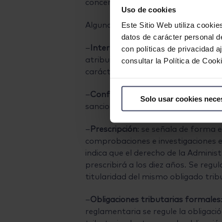
concerniente a las medidas relativas
Uso de cookies
Algunas de las modificaciones más s
Este Sitio Web utiliza cookie
datos de carácter personal d
–
Interpretación de las normas trib
con políticas de privacidad 
atribuida la iniciativa para la elab
consultar la Política de Coo
carácter vinculante en la aplicación 
–
Conflicto en la aplicación de la n
Solo usar cookies nece
sancionabilidad.
–
Prescripción
: se señala de forma e
comprobaciones e investigaciones en
indica que el derecho de la Adminis
prescribirá a los diez años. Se regu
titularidad del mismo obligado trib
–
Obligaciones tributarias formales
reglamentaria se regule la obligaci