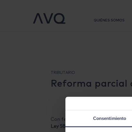
Warning
: Trying to access array offset on false in
/srv/vhost/avqlega
QUIÉNES SOMOS
TRIBUTARIO
Reforma parcial 
Consentimiento
Con fecha 22 de septiembre de los 
Ley 58/2003, de 17 de diciembre, Ge