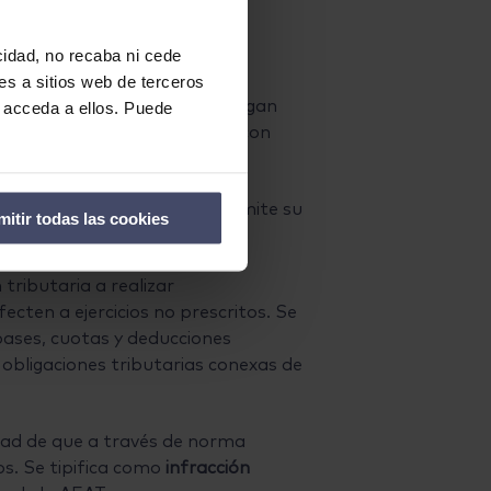
enero de 2017.
icidad, no recaba ni cede
es a sitios web de terceros
inistración Tributaria que tengan
o acceda a ellos. Puede
 disposiciones interpretativas con
 los cambios operados se permite su
mitir todas las cookies
tributaria a realizar
ecten a ejercicios no prescritos. Se
bases, cuotas y deducciones
e obligaciones tributarias conexas de
ilidad de que a través de norma
os. Se tipifica como
infracción