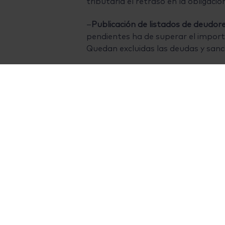
tributaria el retraso en la obligaci
–
Publicación de listados de deudor
pendientes ha de superar el importe
Quedan excluidas las deudas y san
-Materia probatoria:
se establece q
operaciones.
–
Comprobación de valores
: se sus
tasación pericial contradictoria.
–
Comprobación limitada
: se modif
requerimiento previo la contabilida
–
Procedimiento inspector
: destaca
ampliación del plazo máximo de dur
trate de supuestos de especial com