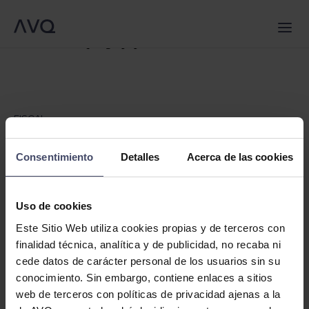
QUIÉNES SOMOS
Warning
: Trying to access array offset on false in
/srv/vhost/avqlegal.com/home/html/wp-
SERVICIOS
EQUIPO
CA
content/themes/avq/single.php
on line
6
NOTICIAS
EN
CONTACTO
ES
FISCAL
Deducción Fiscal para Producciones
Audiovisuales y Espectáculos en Vivo:
Consentimiento
Detalles
Acerca de las cookies
Beneficios Clave de la Ley 27/2014, del
Impuesto sobre Sociedades
Uso de cookies
Este Sitio Web utiliza cookies propias y de terceros con
finalidad técnica, analítica y de publicidad, no recaba ni
cede datos de carácter personal de los usuarios sin su
conocimiento. Sin embargo, contiene enlaces a sitios
La Ley 27/2014, de 27 de noviembre, del Impuesto sobre
web de terceros con políticas de privacidad ajenas a la
Sociedades, (en adelante “LIS”), establece una serie de